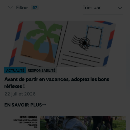
Filtrer
57
Type
Thématiques
×
×
PROXIMITÉ
QUALITÉ DE SERVICE
×
×
RESPONSABILITÉ
SOLIDARITÉ
ACTUALITÉ
RESPONSABILITÉ
Date
Avant de partir en vacances, adoptez les bons
réflexes !
22 juillet 2026
EN SAVOIR PLUS
Ok
Réinitialiser