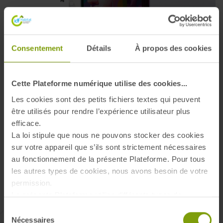
Consentement
Détails
À propos des cookies
ACTUALITÉ
PROXIMITÉ
Votre magazine locataire est en ligne !
10 mars 2026
Cette Plateforme numérique utilise des cookies...
EN SAVOIR PLUS
Les cookies sont des petits fichiers textes qui peuvent
être utilisés pour rendre l’expérience utilisateur plus
efficace.
La loi stipule que nous ne pouvons stocker des cookies
sur votre appareil que s’ils sont strictement nécessaires
au fonctionnement de la présente Plateforme. Pour tous
les autres types de cookies, nous avons besoin de votre
permission.
La présente Plateforme utilise différents types de
ACTUALITÉ
BON À SAVOIR
SOLIDARITÉ
cookies. Certains cookies sont placés par les services
Sélection
Chèque énergie : vérifier votre éligibilité avant le 28
tiers qui apparaissent sur nos pages. À tout moment,
Nécessaires
du