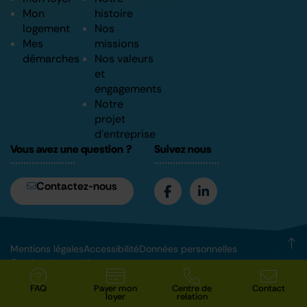
Mon
histoire
logement
Nos
Mes
missions
démarches
Nos valeurs
et
engagements
Notre
projet
d’entreprise
Vous avez une question ?
Suivez nous
Contactez-nous
Mentions légales
Accessibilité
Données personnelles
Gestion des cookies
©2026 Tous droits réservés
FAQ
Payer mon
Centre de
Contact
loyer
relation