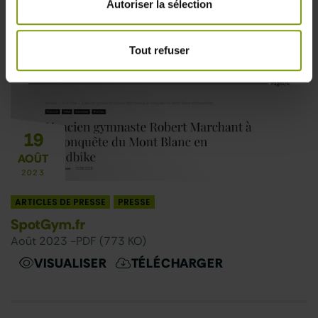
Autoriser la sélection
Tout refuser
19
AOÛT
2023
ARTICLES DE PRESSE
PRESSE
SpotGym.fr
août 2023 -
PDF (773 KO)
VISUALISER
TÉLÉCHARGER