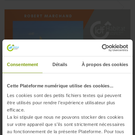
20
Consentement
Détails
À propos des cookies
AOÛT
2023
Cette Plateforme numérique utilise des cookies...
ARTICLES DE PRESSE
PRESSE
Les cookies sont des petits fichiers textes qui peuvent
Revue de presse
être utilisés pour rendre l’expérience utilisateur plus
août 2023 -
PDF (7 MO)
efficace.
VISUALISER
TÉLÉCHARGER
La loi stipule que nous ne pouvons stocker des cookies
sur votre appareil que s’ils sont strictement nécessaires
au fonctionnement de la présente Plateforme. Pour tous