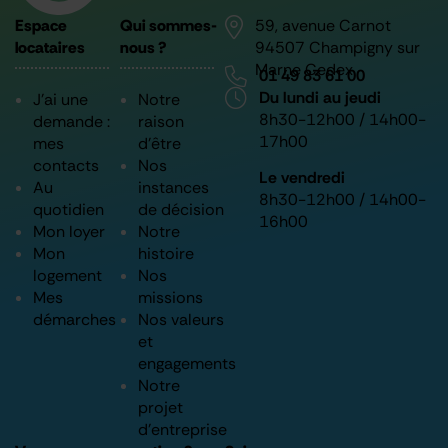
pour vous accompagner et vous
pour vous accompagner et vous
pour vous accompagner et vous
pour mieux vous accompagner
pour mieux vous accompagner
pour mieux vous accompagner
nouveaux salariés
nouveaux salariés
nouveaux salariés
Espace
Qui sommes-
59, avenue Carnot
informer à chaque étape de
informer à chaque étape de
informer à chaque étape de
locataires
nous ?
94507 Champigny sur
votre parcours
votre parcours
votre parcours
Marne Cedex
01 49 83 61 00
Du lundi au jeudi
J’ai une
Notre
8h30-12h00 / 14h00-
demande :
raison
17h00
mes
d’être
contacts
Nos
Le vendredi
Au
instances
8h30-12h00 / 14h00-
quotidien
de décision
16h00
Mon loyer
Notre
Mon
histoire
logement
Nos
Mes
missions
démarches
Nos valeurs
et
engagements
Notre
projet
d’entreprise