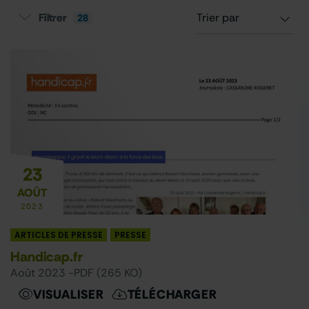
Filtrer
28
Catégorie
×
ARTICLES DE PRESSE
×
DOSSIERS DE PRESSE
Date
23
AOÛT
2023
Filtrer
Réinitialiser
ARTICLES DE PRESSE
PRESSE
Handicap.fr
août 2023 -
PDF (265 KO)
VISUALISER
TÉLÉCHARGER