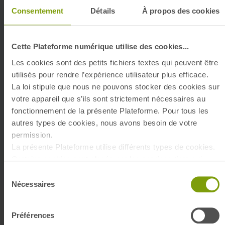
Consentement
Détails
À propos des cookies
Cette Plateforme numérique utilise des cookies...
Les cookies sont des petits fichiers textes qui peuvent être
utilisés pour rendre l’expérience utilisateur plus efficace.
Notre politique d'attribution
La loi stipule que nous ne pouvons stocker des cookies sur
votre appareil que s’ils sont strictement nécessaires au
Découvrez comment faire une demande de
fonctionnement de la présente Plateforme. Pour tous les
logement social et les orientations de notre
autres types de cookies, nous avons besoin de votre
politique d'attribution
permission.
La présente Plateforme utilise différents types de cookies.
ACCÉDER
Certains cookies sont placés par les services tiers qui
apparaissent sur nos pages. À tout moment, vous pouvez
Sélection
modifier ou retirer votre consentement.
Nécessaires
du
En savoir plus sur qui nous sommes, comment vous
consentement
pouvez nous contacter et comment nous traitons les
Préférences
données personnelles veuillez voir notre Politique de