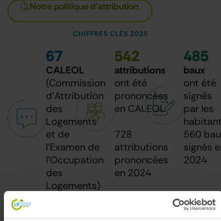
Notre politique d'attribution
CHIFFRES CLÉS 2025
67
542
485
CALEOL
attributions
baux
(Commission
ont été
ont été
d'Attribution
prononcées
signés
des
en CALEOL
par les
Logements
habitan
et de
728
560 bau
l'Examen de
attributions
signés e
l'Occupation
prononcées
2024
des
en 2024
Logements)