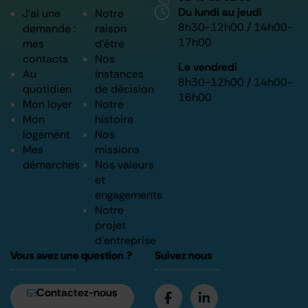
Du lundi au jeudi
J’ai une
Notre
8h30-12h00 / 14h00-
demande :
raison
17h00
mes
d’être
contacts
Nos
Le vendredi
Au
instances
8h30-12h00 / 14h00-
quotidien
de décision
16h00
Mon loyer
Notre
Mon
histoire
logement
Nos
Mes
missions
démarches
Nos valeurs
et
engagements
Notre
projet
d’entreprise
Vous avez une question ?
Suivez nous
Contactez-nous