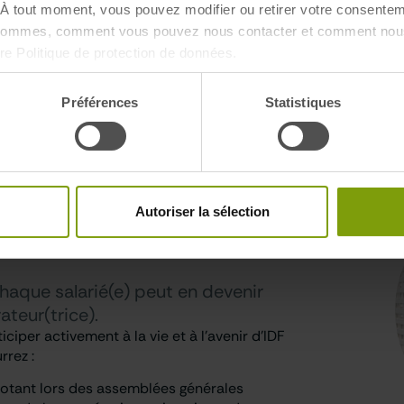
À tout moment, vous pouvez modifier ou retirer votre consentem
 sommes, comment vous pouvez nous contacter et comment nous
tre Politique de protection de données.
Préférences
Statistiques
BITAT ET
Autoriser la sélection
érateur(trice)
haque salarié(e) peut en devenir
ateur(trice).
iciper activement à la vie et à l’avenir d’IDF
rrez :
votant lors des assemblées générales