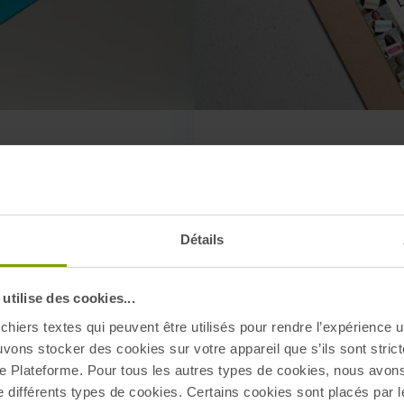
Mais aussi...
s
Les avantages du CS
Un Droit à la déconn
arge à 60%
possibilité de se dé
Détails
professionnels pour 
Une Charte des relat
ugmentation collective,
comportements atten
tilise des cookies...
managers et équipe 
s pour les postes
Un Accord sur l’éga
chiers textes qui peuvent être utilisés pour rendre l’expérience ut
disparités (développ
uvons stocker des cookies sur votre appareil que s’ils sont stri
accompagnement des 
e Plateforme. Pour tous les autres types de cookies, nous avon
ion d’absence pour la
e différents types de cookies. Certains cookies sont placés par l