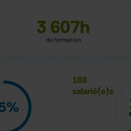
3 607
h
de formation
188
salarié(e)s
5
%