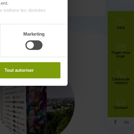
ent.
 traitons les données
FAQ
Marketing
Payer mon
loyer
Tout autoriser
Centre de
relation
Contact