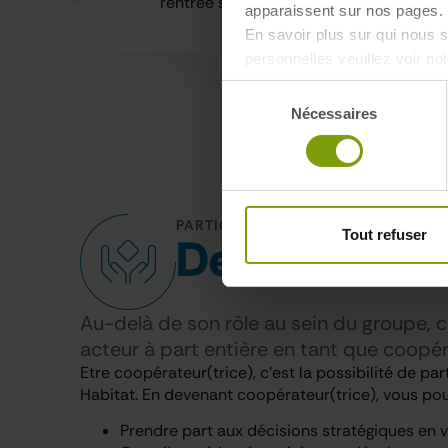
rentrée scolaire
apparaissent sur nos pages. 
En savoir plus sur qui nous
personnelles veuillez voir no
Sélection
Nécessaires
du
consentement
PARTICIPER À L'ÉVOLUTION D'IDF HA
Tout refuser
Devenir
coop
Au-delà de son rôle au sein du groupe, c
acteur à part entière en tant que coopér
Etre coopérateur(trice), c’est la possibilité de part
Habitat. En devenant coopérateur(trice), vous pou
Prendre part aux décisions stratégiques en 