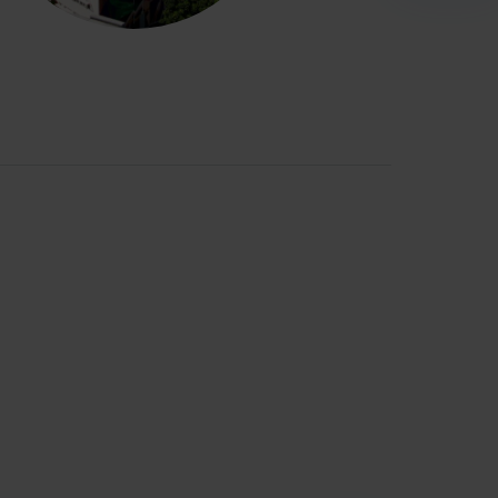
tour d’un projet commun tourné vers
es en tant qu’utilisateurs(rices), les
se d’un droit de vote égal lors des
 Fleury Mérogis (91), Gennevilliers (92), le
and Orly Seine Bièvre, l’EPT Grand Paris Sud