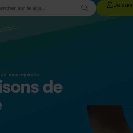
Je suis
 de nous rejoindre
isons de
e