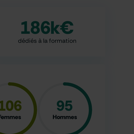
186
k€
dédiés à la formation
106
95
Femmes
Hommes