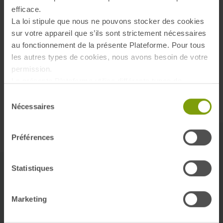
efficace.
La loi stipule que nous ne pouvons stocker des cookies
sur votre appareil que s’ils sont strictement nécessaires
au fonctionnement de la présente Plateforme. Pour tous
les autres types de cookies, nous avons besoin de votre
permission.
La présente Plateforme utilise différents types de
cookies. Certains cookies sont placés par les services
Sélection
tiers qui apparaissent sur nos pages. À tout moment,
Nécessaires
du
vous pouvez modifier ou retirer votre consentement.
consentement
En savoir plus sur qui nous sommes, comment vous
Préférences
pouvez nous contacter et comment nous traitons les
données personnelles veuillez voir notre Politique de
protection de données.
Statistiques
Marketing