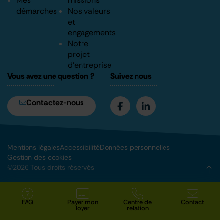
Mes
missions
démarches
Nos valeurs
et
engagements
Notre
projet
d’entreprise
Vous avez une question ?
Suivez nous
Contactez-nous
Mentions légales
Accessibilité
Données personnelles
Gestion des cookies
©2026 Tous droits réservés
FAQ
Payer mon
Centre de
Contact
loyer
relation