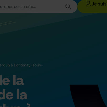
Je suis
 Verdun à Fontenay-sous-
e la
de la