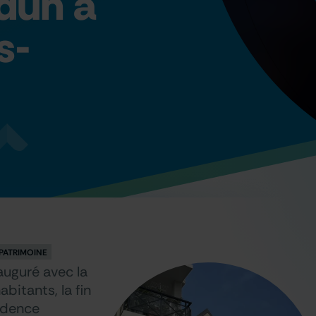
dun à
s-
PATRIMOINE
auguré avec la
bitants, la fin
sidence