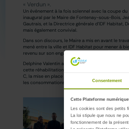
« Verdun ».
Un événement à la fois solennel avec la coupe du 
inaugural par le Maire de Fontenay-sous-Bois, Je
Gautrais, et la Directrice générale d’IDF Habitat, D
mais également convivial.
Dans son discours, le Maire a mis en avant le trava
mené entre la ville et IDF Habitat pour mener à bien
revenu sur son engagement en faveur du cadre de 
Delphine Valentin a rappelé quand à elle les béné
cette réhabilitation avec notamment le passage d’
C, la mise en place d’équipements intelligents pou
Consentement
les consommations de chauffage et d’eau.
Cette Plateforme numérique u
Les cookies sont des petits fi
La loi stipule que nous ne po
fonctionnement de la présent