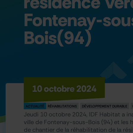
résidence Ver
Fontenay-sou
Bois(94)
10 octobre 2024
ACTUALITÉ
RÉHABILITATIONS
DÉVELOPPEMENT DURABLE
Jeudi 10 octobre 2024, IDF Habitat a in
ville de Fontenay-sous-Bois (94) et les ha
de chantier de la réhabilitation de la ré