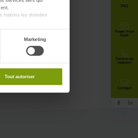
es services tiers qui
FAQ
ent.
 traitons les données
Payer mon
loyer
Marketing
Centre de
relation
Tout autoriser
Contact