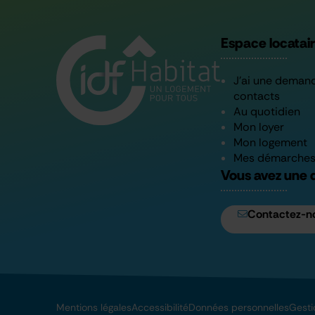
Espace locatai
J’ai une deman
contacts
Au quotidien
Mon loyer
Mon logement
Mes démarche
Vous avez une 
Contactez-n
Mentions légales
Accessibilité
Données personnelles
Gesti