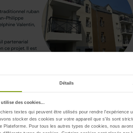
traditionnel ruban
an-Philippe
elphine Valentin,
il partenarial
 ce projet. Il est
vie des habitants.
fices apportés par
une étiquette E à
r maitriser mieux
Détails
tilise des cookies...
chiers textes qui peuvent être utilisés pour rendre l’expérience ut
uvons stocker des cookies sur votre appareil que s’ils sont stri
e Plateforme. Pour tous les autres types de cookies, nous avon