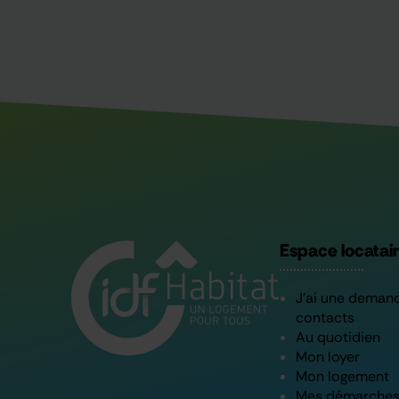
Espace locatai
J’ai une deman
contacts
Au quotidien
Mon loyer
Mon logement
Mes démarche