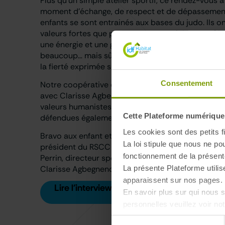
Plus qu’un simple atelier sportif, ce rendez-vous a
moment d’échange, de respect et de dépassement
enfants se sont entrainés aux bases du judo. Ils o
valeurs fortes que porte cet art martial et que Cl
une énergie et une générosité incroyables. Une d
beaucoup… mais sûrement pas une dernière au vu 
la fierté exprimée sur leurs visages.
Consentement
Notre coopérative est réellement fière d’avoir con
avec Clarisse Agbegnenou. Femme de conviction, 
valeurs humanistes : solidarité, inclusion, toléranc
Cette Plateforme numérique u
défendues également par IDF Habitat.
Les cookies sont des petits fi
Bravo aux enfant et à leurs familles ! Merci à Phili
La loi stipule que nous ne po
président du RSCC judo à Champigny-sur-Marne, 
fonctionnement de la présent
Perrin, directeur sportif du dojo Roger Ginet. et u
La présente Plateforme utilis
Clarisse Agbegnenou pour sa gentillesse.
apparaissent sur nos pages. 
Lire l'interview de Clarissse Agbegnenou
En savoir plus sur qui nous
personnelles veuillez voir no
Sélection