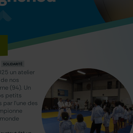
SOLIDARITÉ
25 un atelier
 de nos
rne (94). Un
s petits
és par l’une des
hampionne
u monde