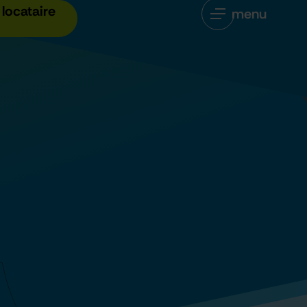
locataire
menu