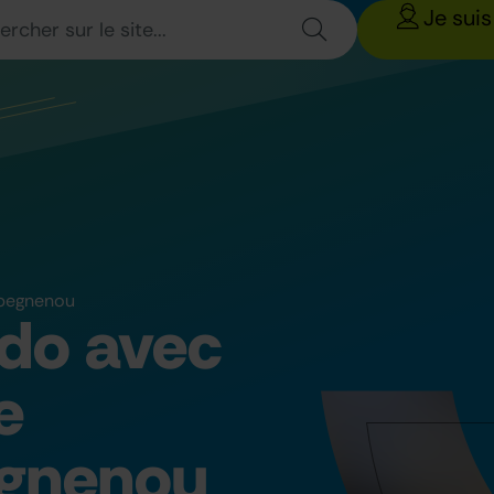
Je suis
gbegnenou
judo avec
e
egnenou