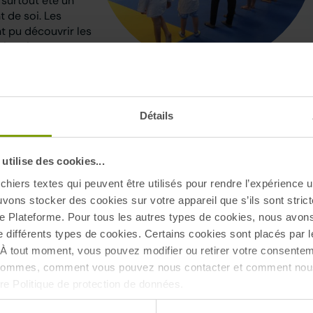
 surtout été un
 de soi. Les
nt pu découvrir les
arisse incarne avec
écouverte pour
des sourires et de
Détails
clu un partenariat
elle incarne des
e, respect,
tilise des cookies...
chiers textes qui peuvent être utilisés pour rendre l’expérience ut
ppe Sudre,
uvons stocker des cookies sur votre appareil que s’ils sont stri
et à Alexandre
e Plateforme. Pour tous les autres types de cookies, nous avon
n grand merci à
e différents types de cookies. Certains cookies sont placés par l
À tout moment, vous pouvez modifier ou retirer votre consentem
 sommes, comment vous pouvez nous contacter et comment nous
tre Politique de protection de données.