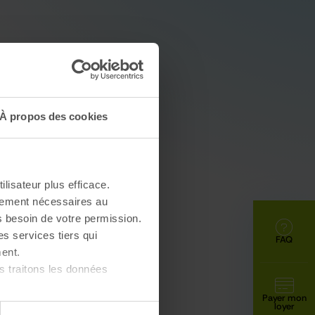
À propos des cookies
ilisateur plus efficace.
ctement nécessaires au
s besoin de votre permission.
es services tiers qui
FAQ
ent.
 traitons les données
Payer mon
loyer