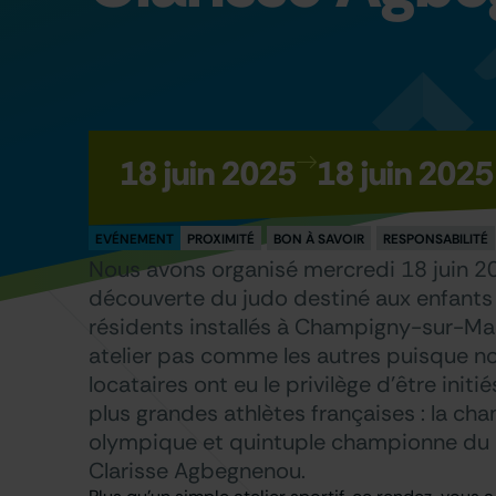
18 juin 2025
18 juin 2025
EVÉNEMENT
PROXIMITÉ
BON À SAVOIR
RESPONSABILITÉ
Nous avons organisé mercredi 18 juin 20
découverte du judo destiné aux enfants
résidents installés à Champigny-sur-Ma
atelier pas comme les autres puisque no
locataires ont eu le privilège d’être initi
plus grandes athlètes françaises : la c
olympique et quintuple championne d
Clarisse Agbegnenou.