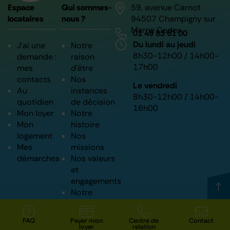
pour vous accompagner et vous
pour vous accompagner et vous
pour vous accompagner et vous
pour mieux vous accompagner
pour mieux vous accompagner
pour mieux vous accompagner
nouveaux salariés
nouveaux salariés
nouveaux salariés
Espace
Qui sommes-
59, avenue Carnot
informer à chaque étape de
informer à chaque étape de
informer à chaque étape de
locataires
nous ?
94507 Champigny sur
votre parcours
votre parcours
votre parcours
Marne Cedex
01 49 83 61 00
Du lundi au jeudi
J’ai une
Notre
8h30-12h00 / 14h00-
demande :
raison
17h00
mes
d’être
contacts
Nos
Le vendredi
Au
instances
8h30-12h00 / 14h00-
quotidien
de décision
16h00
Mon loyer
Notre
Mon
histoire
logement
Nos
Mes
missions
démarches
Nos valeurs
et
engagements
Notre
projet
d’entreprise
FAQ
Payer mon
Centre de
Contact
Vous avez une question ?
Suivez nous
loyer
relation