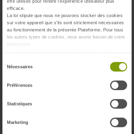
être utilisés pour rendre l’expérience utilisateur plus
efficace.
La loi stipule que nous ne pouvons stocker des cookies
sur votre appareil que s’ils sont strictement nécessaires
au fonctionnement de la présente Plateforme. Pour tous
les autres types de cookies, nous avons besoin de votre
permission.
La présente Plateforme utilise différents types de
cookies. Certains cookies sont placés par les services
Sélection
tiers qui apparaissent sur nos pages. À tout moment,
Nécessaires
du
vous pouvez modifier ou retirer votre consentement.
consentement
En savoir plus sur qui nous sommes, comment vous
Préférences
pouvez nous contacter et comment nous traitons les
données personnelles veuillez voir notre Politique de
protection de données.
Statistiques
Marketing