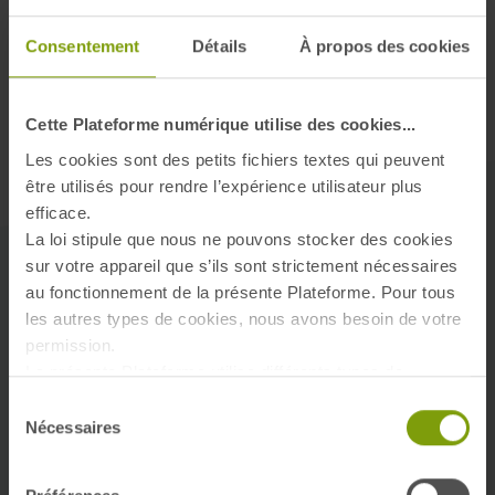
Consentement
Détails
À propos des cookies
Cette Plateforme numérique utilise des cookies...
Les cookies sont des petits fichiers textes qui peuvent
être utilisés pour rendre l’expérience utilisateur plus
efficace.
La loi stipule que nous ne pouvons stocker des cookies
sur votre appareil que s’ils sont strictement nécessaires
au fonctionnement de la présente Plateforme. Pour tous
les autres types de cookies, nous avons besoin de votre
permission.
La présente Plateforme utilise différents types de
Nos engagements
cookies. Certains cookies sont placés par les services
Sélection
tiers qui apparaissent sur nos pages. À tout moment,
Nécessaires
du
Quali'Hlm
vous pouvez modifier ou retirer votre consentement.
consentement
En savoir plus sur qui nous sommes, comment vous