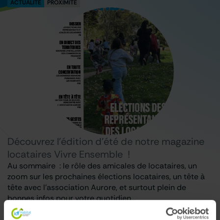
ACTUALITÉ
PROXIMITÉ
Découvrez l’édition d’été de notre magazine
locataires Vivre Ensemble !
Au sommaire : le rôle des amicales de locataires, un
zoom sur les prochaines élections locataires, un tête à
tête avec l’association Aurore, et surtout plein de
bonnes infos pour votre quotidien…
Lire le magazine