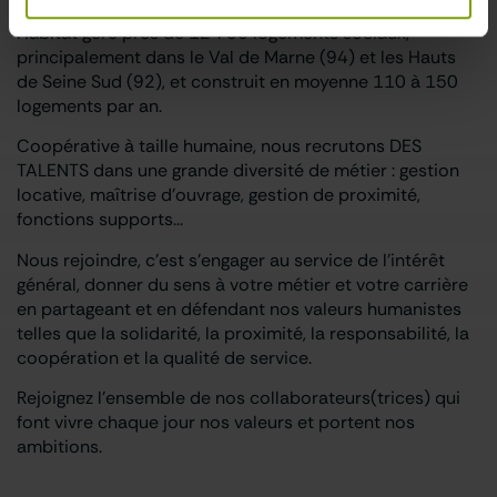
Acteur majeur et dynamique de l'habitat social, IDF
Habitat gère près de 12 700 logements sociaux,
principalement dans le Val de Marne (94) et les Hauts
de Seine Sud (92), et construit en moyenne 110 à 150
logements par an.
Coopérative à taille humaine, nous recrutons DES
TALENTS dans une grande diversité de métier : gestion
locative, maîtrise d'ouvrage, gestion de proximité,
fonctions supports...
Nous rejoindre, c'est s'engager au service de l'intérêt
général, donner du sens à votre métier et votre carrière
en partageant et en défendant nos valeurs humanistes
telles que la solidarité, la proximité, la responsabilité, la
coopération et la qualité de service.
Rejoignez l'ensemble de nos collaborateurs(trices) qui
font vivre chaque jour nos valeurs et portent nos
ambitions.