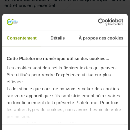
entretiens en présentiel
- Un parcours d'intégration adapté et personnalisé
- Un accompagnement et des formations pour la
montée en compétence
Consentement
Détails
À propos des cookies
Nous vous offrons une politique salariale très attractive :
Une rémunération annuelle sur 13 mois
Cette Plateforme numérique utilise des cookies...
Un accord d'intéressement avec un plan d'Epargne
Entreprise et abondement
Les cookies sont des petits fichiers textes qui peuvent
Un carte ticket restaurant prise en charge à 60% le
être utilisés pour rendre l’expérience utilisateur plus
mois suivant votre arrivée
efficace.
Une mutuelle prise en charge à 100% en 2026
La loi stipule que nous ne pouvons stocker des cookies
Des compléments à la rémunération :
sur votre appareil que s’ils sont strictement nécessaires
augmentation collective, individuelle, prime
au fonctionnement de la présente Plateforme. Pour tous
RTT
les autres types de cookies, nous avons besoin de votre
Des jours enfants malades et autorisation
permission.
d'absence pour la rentrée scolaire
La présente Plateforme utilise différents types de
Mais aussi...