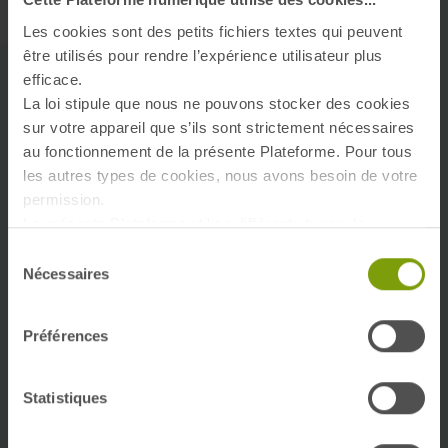
Les cookies sont des petits fichiers textes qui peuvent
être utilisés pour rendre l’expérience utilisateur plus
efficace.
La loi stipule que nous ne pouvons stocker des cookies
sur votre appareil que s’ils sont strictement nécessaires
au fonctionnement de la présente Plateforme. Pour tous
les autres types de cookies, nous avons besoin de votre
permission.
Nos engagements
La présente Plateforme utilise différents types de
Quali'Hlm
cookies. Certains cookies sont placés par les services
Sélection
tiers qui apparaissent sur nos pages. À tout moment,
Nécessaires
du
vous pouvez modifier ou retirer votre consentement.
consentement
En savoir plus sur qui nous sommes, comment vous
Préférences
pouvez nous contacter et comment nous traitons les
données personnelles veuillez voir notre Politique de
protection de données.
Statistiques