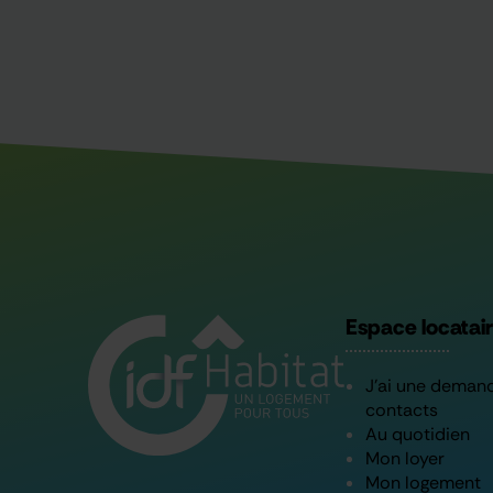
Espace locatai
J’ai une deman
contacts
Au quotidien
Mon loyer
Mon logement