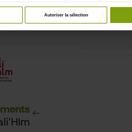
Autoriser la sélection
ements
li'Hlm