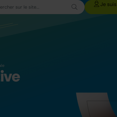
Je suis
ale
tive