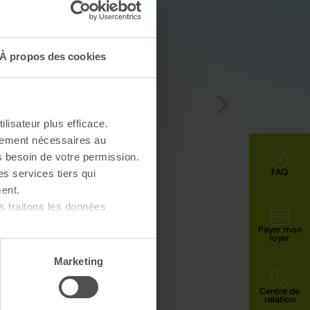
À propos des cookies
ilisateur plus efficace.
ctement nécessaires au
s besoin de votre permission.
FAQ
es services tiers qui
ent.
 traitons les données
Payer mon
loyer
Marketing
Centre de
relation