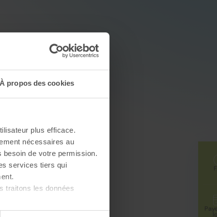
À propos des cookies
ilisateur plus efficace.
ctement nécessaires au
s besoin de votre permission.
es services tiers qui
FAQ
ent.
 traitons les données
Payer mon
loyer