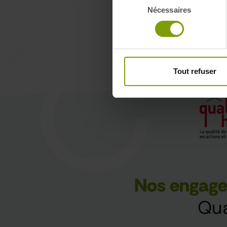
Nécessaires
du
consentement
Nos engag
Tout refuser
Qua