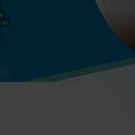
re
r et