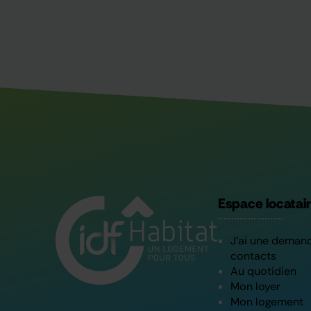
Espace locatai
J’ai une deman
contacts
Au quotidien
Mon loyer
Mon logement
Mes démarche
Vous avez une 
Contactez-n
Mentions légales
Accessibilité
Données personnelles
Gesti