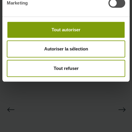
Marketing
Tout autoriser
Nos engagements
Quali'Hlm
Autoriser la sélection
Tout refuser