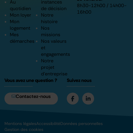
Au
instances
8h30-12h00 / 14h00-
quotidien
de décision
16h00
Mon loyer
Notre
Mon
histoire
logement
Nos
Mes
missions
démarches
Nos valeurs
et
engagements
Notre
projet
d’entreprise
Vous avez une question ?
Suivez nous
Contactez-nous
Mentions légales
Accessibilité
Données personnelles
Gestion des cookies